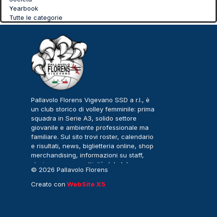
Yearbook
Tutte le categorie
Pallavolo Florens Vigevano SSD a r.l., è
un club storico di volley femminile: prima
squadra in Serie A3, solido settore
giovanile e ambiente professionale ma
familiare. Sul sito trovi roster, calendario
e risultati, news, biglietteria online, shop
merchandising, informazioni su staff,
storia, sponsor e attività del club.
© 2026 Pallavolo Florens
Vigevano – Serie A3
Creato con
WebSite X5
Femminile. Tutti i diritti
riservati.