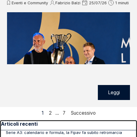
Eventi e Community
Fabrizio Balzi
25/07/26
1 minuti
Leggi
Pagina corrente:
1
Vai a pagina:
2
...
Vai a pagina:
7
Successivo
Salta blocco Articoli recenti
Articoli recenti
Serie A3: calendario e formula, la Fipav fa subito retromarcia