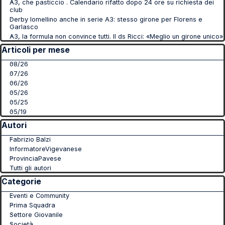
A3, che pasticcio . Calendario rifatto dopo 24 ore su richiesta dei
club
Derby lomellino anche in serie A3: stesso girone per Florens e
Garlasco
A3, la formula non convince tutti. Il ds Ricci: «Meglio un girone unico»
Salta blocco Articoli per mese
Articoli per mese
08/26
07/26
06/26
05/26
05/25
05/19
Salta blocco Autori
Autori
Fabrizio Balzi
InformatoreVigevanese
ProvinciaPavese
Tutti gli autori
Salta blocco Categorie
Categorie
Eventi e Community
Prima Squadra
Settore Giovanile
Società